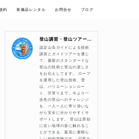
規約
装備品レンタル
お問合せ
ブログ
登山講習・登山ツアー・山岳ガイド サミットガイド宮崎薫オフィス
認定山岳ガイドによる技術
講習とガイドツアーを通じ
て、最新のスタンダードな
登山の技術と登山の楽しさ
をお伝えしてます。 ロープ
を運用した登山技術、雪
山、バリエーションルー
ト、沢登りまで。今より一
歩先の登山へのチャレンジ
を、一人一人に寄り添いな
がら安全に分かりやすくサ
ポートします。 登山は原始
に近い地球の姿に触れるこ
とができる、最高に素晴ら
しい知的冒険です。 日常を