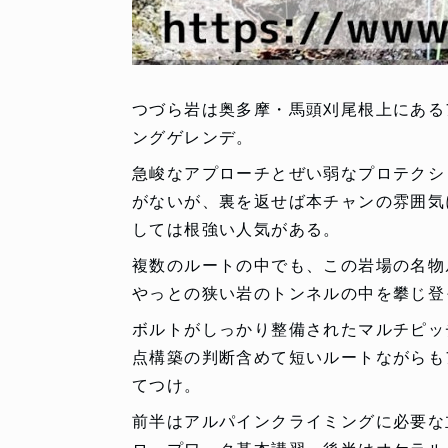
つづら岩は奥多摩・馬頭刈尾根上にある
ングゲレンデ。
急峻なアプローチとぜい弱なプロテクシ
がないが、裏を返せば本チャンの雰囲気
しては根強い人気がある。
複数のルートの中でも、この岩場の名物
やっとの狭い岩のトンネルの中を攀じ登
ボルトがしっかり整備されたマルチピッ
点構築の判断含めて短いルートながらも
てつけ。
前半はアルパインクライミングに必要な