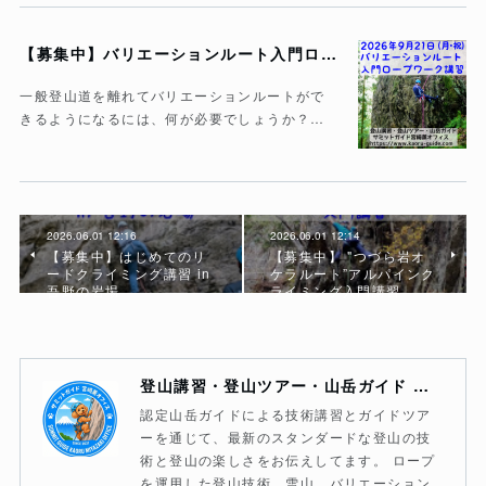
【募集中】バリエーションルート入門ロープワーク講習
一般登山道を離れてバリエーションルートがで
きるようになるには、何が必要でしょうか？…
2026.06.01 12:16
2026.06.01 12:14
【募集中】はじめてのリ
【募集中】 "つづら岩オ
ードクライミング講習 in
ケラルート”アルパインク
吾野の岩場
ライミング入門講習
登山講習・登山ツアー・山岳ガイド サミットガイド宮崎薫オフィス
認定山岳ガイドによる技術講習とガイドツア
ーを通じて、最新のスタンダードな登山の技
術と登山の楽しさをお伝えしてます。 ロープ
を運用した登山技術、雪山、バリエーション