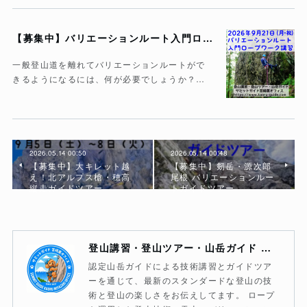
【募集中】バリエーションルート入門ロープワーク講習
一般登山道を離れてバリエーションルートがで
きるようになるには、何が必要でしょうか？…
2026.05.14 00:50
2026.05.14 00:48
【募集中】大キレット越
【募集中】剱岳・源次郎
え！北アルプス槍・穂高
尾根 バリエーションルー
縦走ガイドツアー
トガイドツアー
登山講習・登山ツアー・山岳ガイド サミットガイド宮崎薫オフィス
認定山岳ガイドによる技術講習とガイドツア
ーを通じて、最新のスタンダードな登山の技
術と登山の楽しさをお伝えしてます。 ロープ