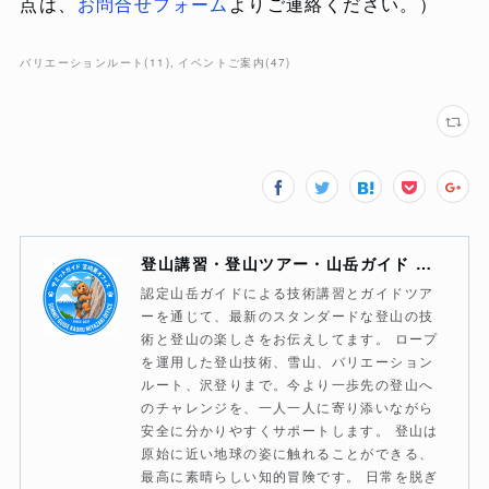
点は、
お問合せフォーム
よりご連絡ください。）
バリエーションルート
(
11
)
イベントご案内
(
47
)
登山講習・登山ツアー・山岳ガイド サミットガイド宮崎薫オフィス
認定山岳ガイドによる技術講習とガイドツア
ーを通じて、最新のスタンダードな登山の技
術と登山の楽しさをお伝えしてます。 ロープ
を運用した登山技術、雪山、バリエーション
ルート、沢登りまで。今より一歩先の登山へ
のチャレンジを、一人一人に寄り添いながら
安全に分かりやすくサポートします。 登山は
原始に近い地球の姿に触れることができる、
最高に素晴らしい知的冒険です。 日常を脱ぎ