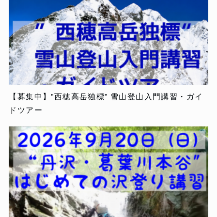
【募集中】”西穂高岳独標” 雪山登山入門講習・ガイ
ドツアー