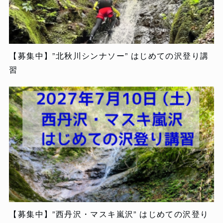
【募集中】”北秋川シンナソー” はじめての沢登り講
習
【募集中】”西丹沢・マスキ嵐沢” はじめての沢登り