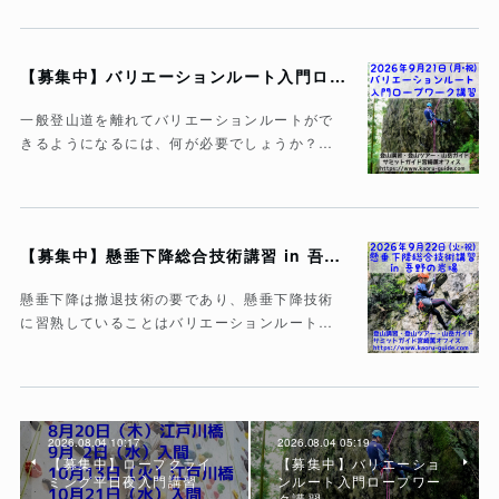
【募集中】バリエーションルート入門ロープワーク講習
一般登山道を離れてバリエーションルートがで
きるようになるには、何が必要でしょうか？…
【募集中】懸垂下降総合技術講習 in 吾野の岩場
懸垂下降は撤退技術の要であり、懸垂下降技術
に習熟していることはバリエーションルート…
2026.08.04 10:17
2026.08.04 05:19
【募集中】ロープクライ
【募集中】バリエーショ
ミング平日夜入門講習
ンルート入門ロープワー
ク講習