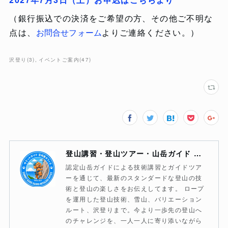
（銀行振込での決済をご希望の方、その他ご不明な
点は、
お問合せフォーム
よりご連絡ください。）
沢登り
(
3
)
イベントご案内
(
47
)
登山講習・登山ツアー・山岳ガイド サミットガイド宮崎薫オフィス
認定山岳ガイドによる技術講習とガイドツア
ーを通じて、最新のスタンダードな登山の技
術と登山の楽しさをお伝えしてます。 ロープ
を運用した登山技術、雪山、バリエーション
ルート、沢登りまで。今より一歩先の登山へ
のチャレンジを、一人一人に寄り添いながら