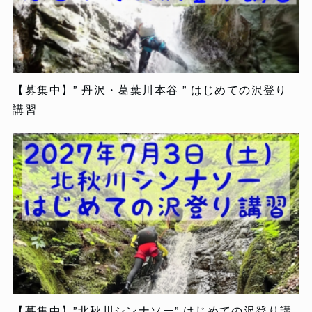
【募集中】” 丹沢・葛葉川本谷 ” はじめての沢登り
講習
【募集中】”北秋川シンナソー” はじめての沢登り講