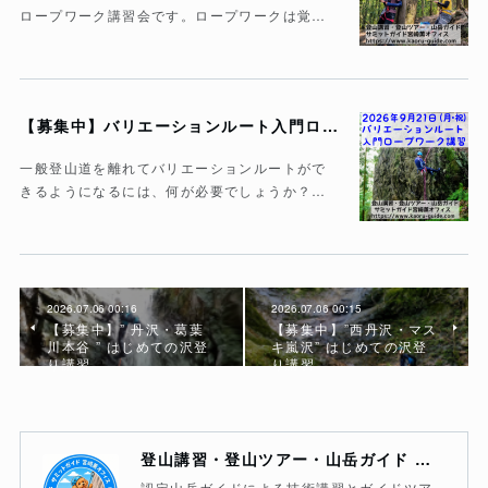
ロープワーク講習会です。ロープワークは覚…
【募集中】バリエーションルート入門ロープワーク講習
一般登山道を離れてバリエーションルートがで
きるようになるには、何が必要でしょうか？…
2026.07.06 00:16
2026.07.06 00:15
【募集中】” 丹沢・葛葉
【募集中】”西丹沢・マス
川本谷 ” はじめての沢登
キ嵐沢” はじめての沢登
り講習
り講習
登山講習・登山ツアー・山岳ガイド サミットガイド宮崎薫オフィス
認定山岳ガイドによる技術講習とガイドツア