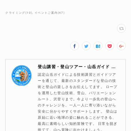
クライミング
(
10
)
イベントご案内
(
47
)
登山講習・登山ツアー・山岳ガイド サミットガイド宮崎薫オフィス
認定山岳ガイドによる技術講習とガイドツア
ーを通じて、最新のスタンダードな登山の技
術と登山の楽しさをお伝えしてます。 ロープ
を運用した登山技術、雪山、バリエーション
ルート、沢登りまで。今より一歩先の登山へ
のチャレンジを、一人一人に寄り添いながら
安全に分かりやすくサポートします。 登山は
原始に近い地球の姿に触れることができる、
最高に素晴らしい知的冒険です。 日常を脱ぎ
捨てて、山へ冒険に出かけましょう。