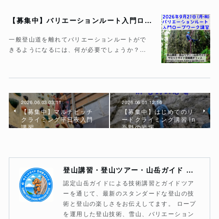
【募集中】バリエーションルート入門ロープワーク講習
一般登山道を離れてバリエーションルートがで
きるようになるには、何が必要でしょうか？…
2026.06.03 03:11
2026.06.01 12:16
【募集中】マルチピッチ
【募集中】はじめてのリ
クライミング平日夜入門
ードクライミング講習 in
講習
吾野の岩場
登山講習・登山ツアー・山岳ガイド サミットガイド宮崎薫オフィス
認定山岳ガイドによる技術講習とガイドツア
ーを通じて、最新のスタンダードな登山の技
術と登山の楽しさをお伝えしてます。 ロープ
を運用した登山技術、雪山、バリエーション