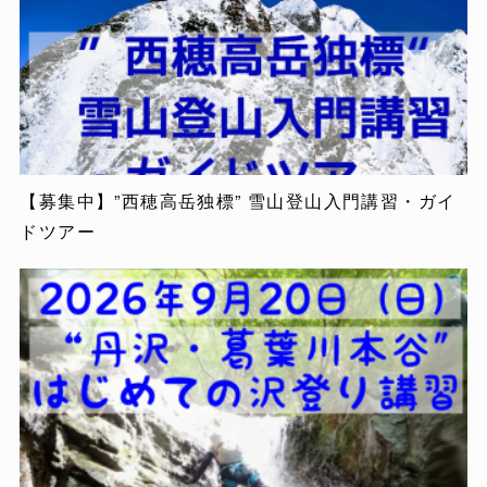
【募集中】”西穂高岳独標” 雪山登山入門講習・ガイ
ドツアー