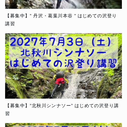
【募集中】” 丹沢・葛葉川本谷 ” はじめての沢登り
講習
【募集中】”北秋川シンナソー” はじめての沢登り講
習