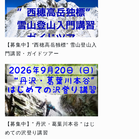
【募集中】”西穂高岳独標” 雪山登山入
門講習・ガイドツアー
【募集中】” 丹沢・葛葉川本谷 ” はじ
めての沢登り講習