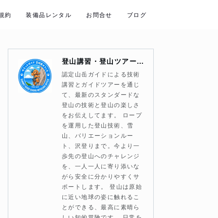
規約
装備品レンタル
お問合せ
ブログ
登山講習・登山ツアー・山岳ガイド サミットガイド宮崎薫オフィス
認定山岳ガイドによる技術
講習とガイドツアーを通じ
て、最新のスタンダードな
登山の技術と登山の楽しさ
をお伝えしてます。 ロープ
を運用した登山技術、雪
山、バリエーションルー
ト、沢登りまで。今より一
歩先の登山へのチャレンジ
を、一人一人に寄り添いな
がら安全に分かりやすくサ
ポートします。 登山は原始
に近い地球の姿に触れるこ
とができる、最高に素晴ら
しい知的冒険です。 日常を