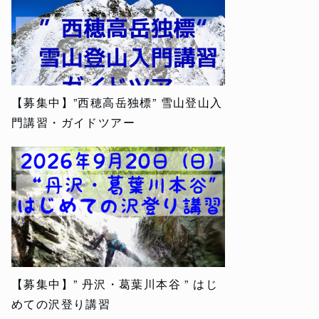
【募集中】”西穂高岳独標” 雪山登山入
門講習・ガイドツアー
【募集中】” 丹沢・葛葉川本谷 ” はじ
めての沢登り講習