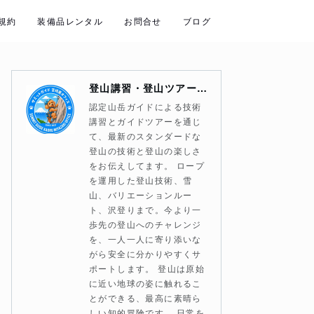
規約
装備品レンタル
お問合せ
ブログ
登山講習・登山ツアー・山岳ガイド サミットガイド宮崎薫オフィス
認定山岳ガイドによる技術
講習とガイドツアーを通じ
て、最新のスタンダードな
登山の技術と登山の楽しさ
をお伝えしてます。 ロープ
を運用した登山技術、雪
山、バリエーションルー
ト、沢登りまで。今より一
歩先の登山へのチャレンジ
を、一人一人に寄り添いな
がら安全に分かりやすくサ
ポートします。 登山は原始
に近い地球の姿に触れるこ
とができる、最高に素晴ら
しい知的冒険です。 日常を