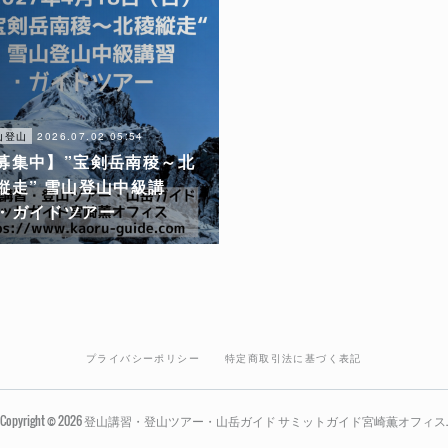
2026.07.02 05:54
山登山
募集中】”宝剣岳南稜～北
縦走” 雪山登山中級講
・ガイドツアー
プライバシーポリシー
特定商取引法に基づく表記
Copyright ©
2026
登山講習・登山ツアー・山岳ガイド サミットガイド宮崎薫オフィス
.