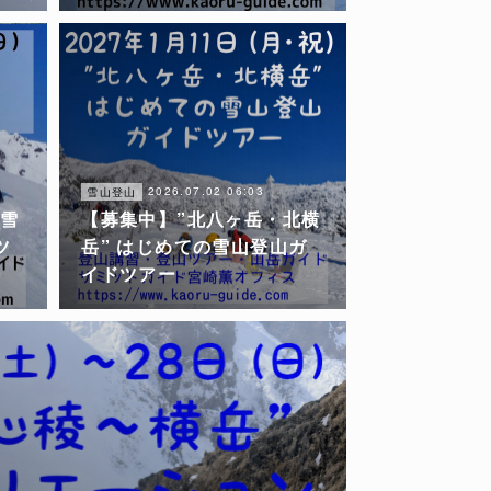
2026.07.02 06:03
雪山登山
 雪
【募集中】”北八ヶ岳・北横
ツ
岳” はじめての雪山登山ガ
イドツアー