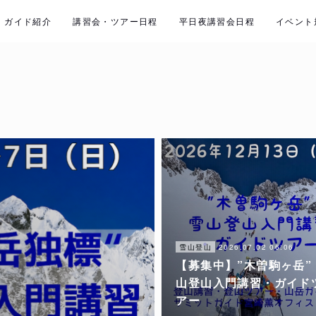
ガイド紹介
講習会・ツアー日程
平日夜講習会日程
イベント
2026.07.02 06:06
雪山登山
【募集中】”木曽駒ヶ岳”
山登山入門講習・ガイド
アー