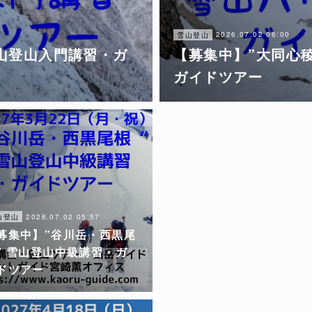
2026.07.02 06:00
雪山登山
雪山登山入門講習・ガ
【募集中】”大同心
ガイドツアー
2026.07.02 05:57
山登山
募集中】”谷川岳・西黒尾
” 雪山登山中級講習・ガ
ドツアー