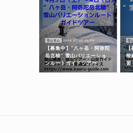
2026.07.02 05:56
雪山登山
雪
【募集中】”八ヶ岳・阿弥陀
【
岳北稜” 雪山バリエーショ
稜
ンルートガイドツアー
習