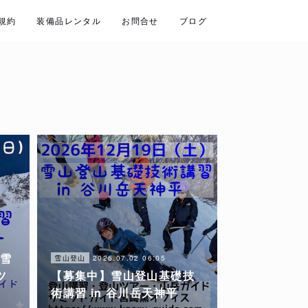
規約
装備品レンタル
お問合せ
ブログ
 雪
2026.07.02 06:05
雪山登山
ツ
【募集中】雪山登山基礎技
術講習 in 谷川岳天神平