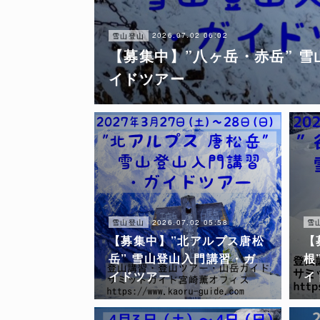
2026.07.02 06:02
雪山登山
【募集中】”八ヶ岳・赤岳” 
イドツアー
2026.07.02 05:58
雪山登山
雪
【募集中】”北アルプス唐松
【
岳” 雪山登山入門講習・ガ
根
イドツアー
イ