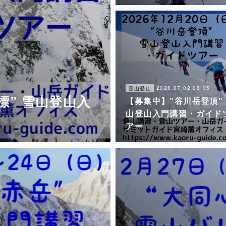
2026.07.02 06:05
雪山登山
標” 雪山登山入
【募集中】”谷川岳登頂"
山登山入門講習・ガイド
アー