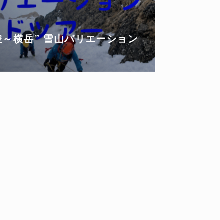
稜～横岳” 雪山バリエーション