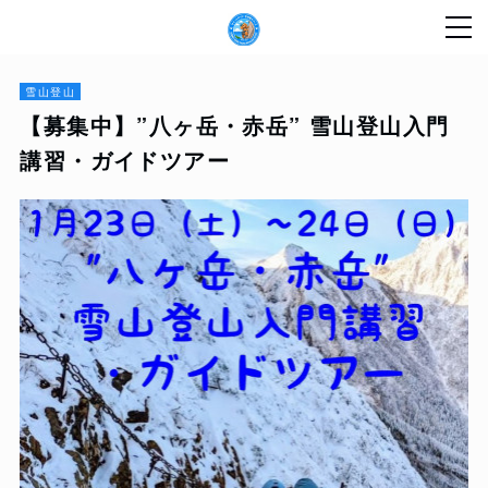
雪山登山
【募集中】”八ヶ岳・赤岳” 雪山登山入門
講習・ガイドツアー