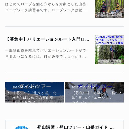
はじめてロープを触る方からを対象とした山岳
ロープワーク講習会です。ロープワークは覚…
【募集中】バリエーションルート入門ロープワーク講習
一般登山道を離れてバリエーションルートがで
きるようになるには、何が必要でしょうか？…
2026.07.02 06:03
2026.07.02 06:00
【募集中】”北八ヶ岳・北
【募集中】”大同心稜～横
横岳” はじめての雪山登
岳” 雪山バリエーション
山ガイドツアー
ガイドツアー
登山講習・登山ツアー・山岳ガイド サミットガイド宮崎薫オフィス